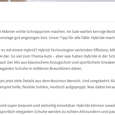
re Männer echte Schnäppchen machen. Im Sale warten kernige Boots
benslage gut angezogen bist. Unser Tipp für alle Fälle: Hybride mac
es mit einem Hybrid? Hybrid-Technologien verbinden Effizienz, Al
tive dar. So viel zum Thema Auto – aber was haben Hybride in der 
 auf. Der Mix aus klassischem Anzugschuh und sportlichem Sneaker
leganten Schuhe in mittleren Brauntönen daher.
gen jetzt viele Details aus dem Business-Bereich. Und umgekehrt:
ispiel helle, flexible Sohlen, modisch aufgepeppt. Was dabei hera
 sind super bequem und vielseitig einsetzbar. Hybride können sow
 sportlich-eleganten Schuhe werden zu echten Allroundern und pass