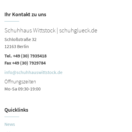
Ihr Kontakt zu uns
Schuhhaus Wittstock | schuhglueck.de
S
Schloßstraße 32
Sc
12163 Berlin
12
Tel.
+49 (30) 7935418
Te
Fax +49 (30) 7929784
Fa
info@schuhhauswittstock.de
i
Öffnungszeiten
Ö
Mo-Sa 09:30-19:00
Mo
Quicklinks
News