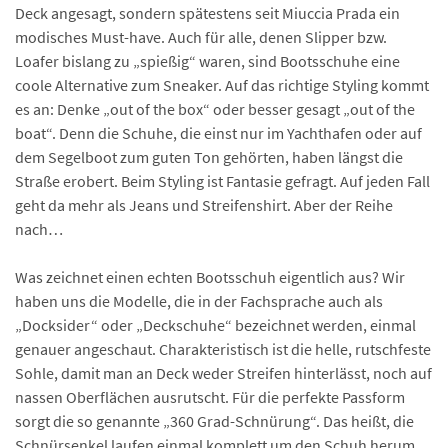
Deck angesagt, sondern spätestens seit Miuccia Prada ein
modisches Must-have. Auch für alle, denen Slipper bzw.
Loafer bislang zu „spießig“ waren, sind Bootsschuhe eine
coole Alternative zum Sneaker. Auf das richtige Styling kommt
es an: Denke „out of the box“ oder besser gesagt „out of the
boat“. Denn die Schuhe, die einst nur im Yachthafen oder auf
dem Segelboot zum guten Ton gehörten, haben längst die
Straße erobert. Beim Styling ist Fantasie gefragt. Auf jeden Fall
geht da mehr als Jeans und Streifenshirt. Aber der Reihe
nach…
Was zeichnet einen echten Bootsschuh eigentlich aus? Wir
haben uns die Modelle, die in der Fachsprache auch als
„Docksider“ oder „Deckschuhe“ bezeichnet werden, einmal
genauer angeschaut. Charakteristisch ist die helle, rutschfeste
Sohle, damit man an Deck weder Streifen hinterlässt, noch auf
nassen Oberflächen ausrutscht. Für die perfekte Passform
sorgt die so genannte „360 Grad-Schnürung“. Das heißt, die
Schnürsenkel laufen einmal komplett um den Schuh herum