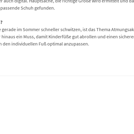
uch digital. Hauptsache, die richtige Größe wird ermittelt und d
n passende Schuh gefunden.
n?
e gerade im Sommer schneller schwitzen, ist das Thema Atmungsakti
r hinaus ein Muss, damit Kinderfüße gut abrollen und einen sicheren
an den individuellen Fuß optimal anzupassen.