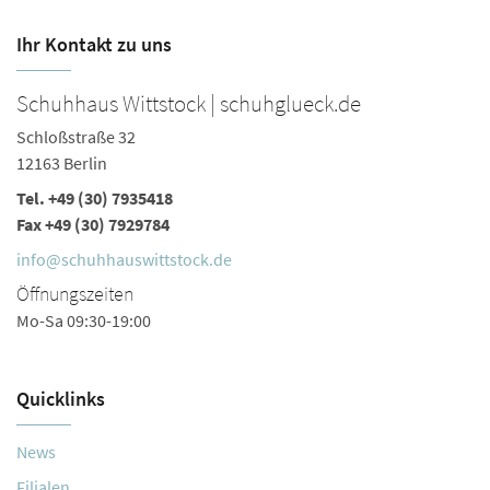
Ihr Kontakt zu uns
Schuhhaus Wittstock | schuhglueck.de
S
Schloßstraße 32
Sc
12163 Berlin
12
Tel.
+49 (30) 7935418
Te
Fax +49 (30) 7929784
Fa
info@schuhhauswittstock.de
i
Öffnungszeiten
Ö
Mo-Sa 09:30-19:00
Mo
Quicklinks
News
Filialen